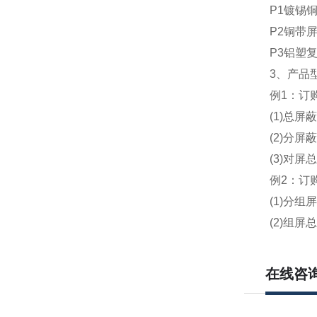
P1镀锡
P2铜带
P3铝塑
3、产品
例1：订购7
(1)总屏蔽型
(2)分屏蔽
(3)对屏总屏
例2：订购3
(1)分组屏蔽
(2)组屏总屏
在线咨