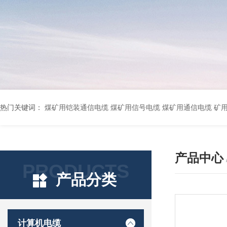
热门关键词：
煤矿用铠装通信电缆 煤矿用信号电缆 煤矿用通信电缆 矿用阻燃通信电缆 矿用监控电缆 矿用通信电缆 橡套软电缆YZ-3*1.5+1 YCW橡胶电缆3*10+1*6 船用橡套软电缆CEFR-3*2.5 煤矿用移动橡套软电缆MY3*4+1*4 阻燃屏蔽计算机电缆ZR
产品中心
PRODUCTS
产品分类
计算机电缆