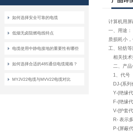
产品详
如何选择安全可靠的电缆
计算机用屏
一、用途：
低烟无卤阻燃电线特点
质损耗小，
工、轻纺等
电缆使用中静电接地的重要性有哪些
相关技术指标
如何选择合适的485通信电缆规格？
二、产品
1、代号
MYJV22电缆与MVV22电缆对比
DJ-(系
Y-(绝缘
F-(绝缘
V-(护套
R- 表示
P-(屏蔽