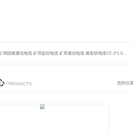
蔽计算机电缆ZR-DJYPVP 2*2*0.75 ZR-DJYVP阻燃计算机电缆3*2*1.0 矿用阻燃控制电缆MKYJV-3*1.5 铠装阻燃矿用控制电缆MKYJV32 MKYJVP22矿用屏蔽铠装控制电缆 防水橡套扁电缆JHSB-3*4 专业厂家 MY-0.38/0.66kv矿用阻燃橡套电缆
心
您的位
/ PRODUCTS