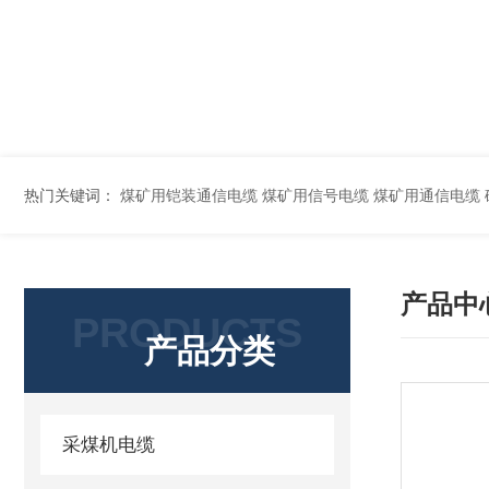
热门关键词：
煤矿用铠装通信电缆 煤矿用信号电缆 煤矿用通信电缆 矿用阻燃通信电缆 矿用监控电缆 矿用通信电缆 橡套软电缆YZ-3*1.5+1 YCW橡胶电缆3*10+1*6 船用橡套软电缆CEFR-3*2.5 煤矿用移动橡套软电缆MY3*4+1*4 阻燃屏
产品中
PRODUCTS
产品分类
采煤机电缆