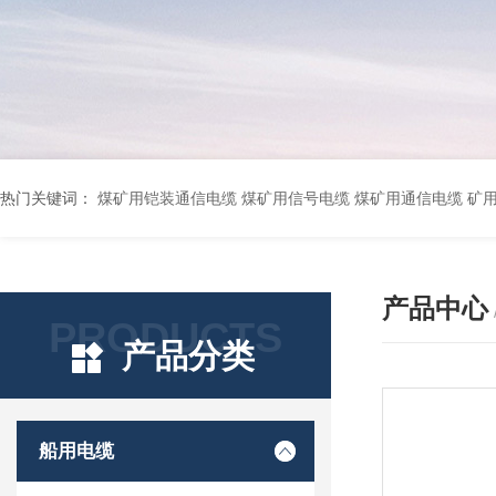
热门关键词：
煤矿用铠装通信电缆 煤矿用信号电缆 煤矿用通信电缆 矿用阻燃通信电缆 矿用监控电缆 矿用通信电缆 橡套软电缆YZ-3*1.5+1 YCW橡胶电缆3*10+1*6 船用橡套软电缆CEFR-3*2.5 煤矿用移动橡套软电缆MY3*4+1*4 阻燃屏蔽计算机电缆ZR
产品中心
PRODUCTS
产品分类
船用电缆