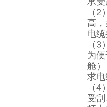
承受
（
2
高，
电缆
（
3
为便
舱）
求电
（
4
受刮