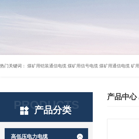
热门关键词：
煤矿用铠装通信电缆 煤矿用信号电缆 煤矿用通信电缆 矿用阻燃通信电缆 矿用监控电缆 矿用通信电缆 橡套软电缆YZ-3*1.5+1 YCW橡胶电缆3*10+1*6 船用橡套软电缆CEFR-3*2.5 煤矿用移动橡套软电缆MY3*4+1*4 阻燃屏蔽计算机电缆ZR
产品中心
PRODUCTS
产品分类
高低压电力电缆