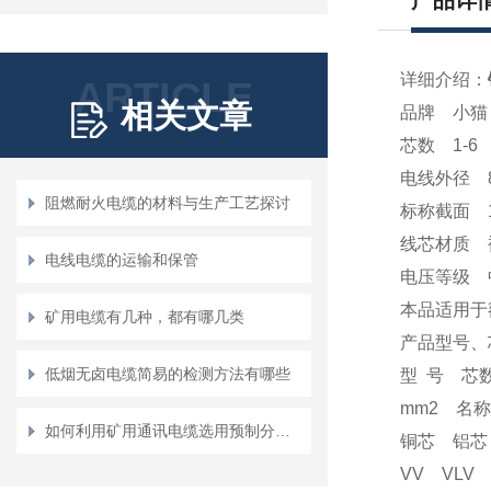
产品详
详细介绍：
ARTICLE
相关文章
品牌 小猫 
芯数 1-6
电线外径 
阻燃耐火电缆的材料与生产工艺探讨
标称截面 1
线芯材质 裸
电线电缆的运输和保管
电压等级 
本品适用于
矿用电缆有几种，都有哪几类
产品型号、
低烟无卤电缆简易的检测方法有哪些
型 号 芯
mm2 名称
如何利用矿用通讯电缆选用预制分支电缆
铜芯 
VV VLV 