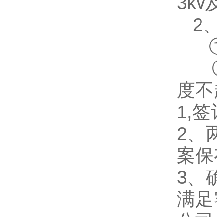
3k
2、
①电
②短
度不
1,
2、
案保
3、
满足