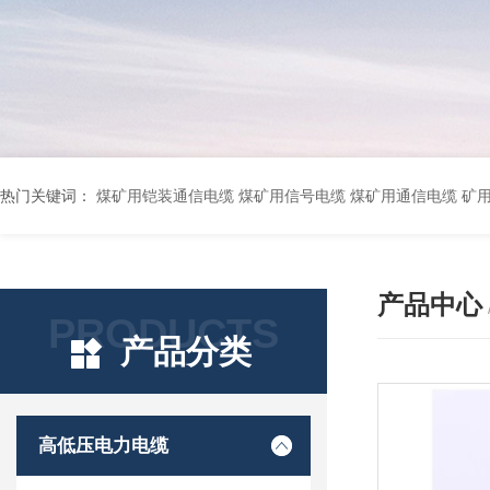
热门关键词：
煤矿用铠装通信电缆 煤矿用信号电缆 煤矿用通信电缆 矿用阻燃通信电缆 矿用监控电缆 矿用通信电缆 橡套软电缆YZ-3*1.5+1 YCW橡胶电缆3*10+1*6 船用橡套软电缆CEFR-3*2.5 煤矿用移动橡套软电缆MY3*4+1*4 阻燃屏蔽计算机电缆ZR
产品中心
PRODUCTS
产品分类
高低压电力电缆