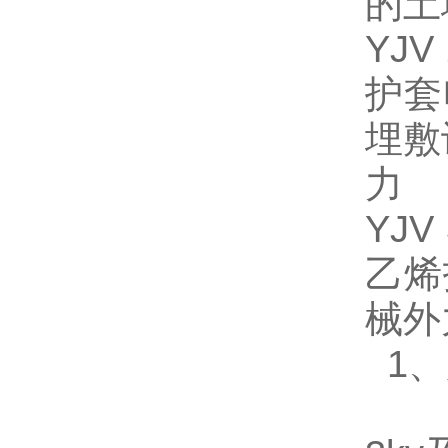
的土
YJ
护套
埋敷
力
YJ
乙烯
械外
低压