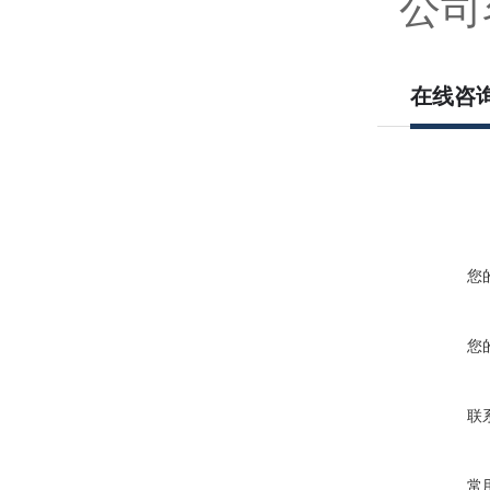
公司
在线咨
您
您
联
常