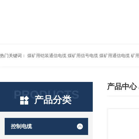
热门关键词：
煤矿用铠装通信电缆 煤矿用信号电缆 煤矿用通信电缆 矿用阻燃通信电缆 矿用监控电缆 矿用通信电缆 橡套软电缆YZ-3*1.5+1 YCW橡胶电缆3*10+1*6 船用橡套软电缆CEFR-3*2.5 煤矿用移动橡套软电缆MY3*4+1*4 阻燃屏蔽计算机电缆ZR
产品中心
PRODUCTS
产品分类
控制电缆