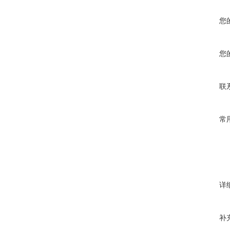
您
您
联
常
详
补