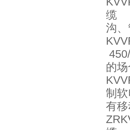
KV
缆 
沟、
KV
45
的场
KV
制软
有移
ZR