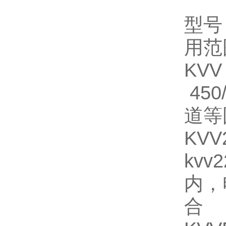
型号
用范
KV
45
道等
KV
kvv
内，
合