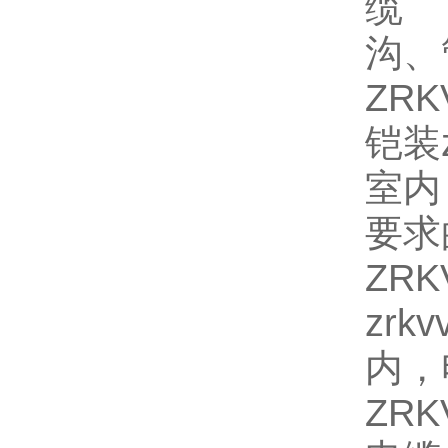
缆 
沟、
ZR
铠装z
室内
要求
ZR
zrk
内，
ZR