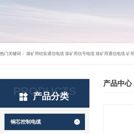
热门关键词：
煤矿用铠装通信电缆 煤矿用信号电缆 煤矿用通信电缆 矿用阻燃通信电缆 矿用监控电缆 矿用通信电缆 橡套软电缆YZ-3*1.5+1 YCW橡胶电缆3*10+1*6 船用橡套软电缆CEFR-3*2.5 煤矿用移动橡套软电缆MY3*4+1*4 阻燃屏蔽计算机电缆ZR
产品中心
PRODUCTS
产品分类
铜芯控制电缆