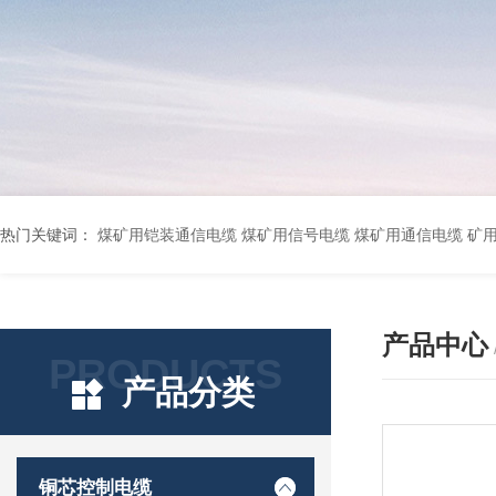
热门关键词：
煤矿用铠装通信电缆 煤矿用信号电缆 煤矿用通信电缆 矿用阻燃通信电缆 矿用监控电缆 矿用通信电缆 橡套软电缆YZ-3*1.5+1 YCW橡胶电缆3*10+1*6 船用橡套软电缆CEFR-3*2.5 煤矿用移动橡套软电缆MY3*4+1*4 阻燃屏蔽计算机电缆ZR
产品中心
PRODUCTS
产品分类
铜芯控制电缆