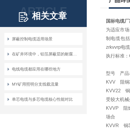
产品详
ARTICLE
相关文章
国标电缆厂
为适应市场
制电缆包括kv
屏蔽控制电缆适用场景
zrkvvrp电
在矿井环境中，铝箔屏蔽层的耐腐蚀性如何？
执行标准：G
电线电缆都应用在哪些地方
型号 产品
KVV 阻铜
MY矿用照明分支线载流量
KVV22 
单芯电缆与多芯电缆核心性能对比
受较大机械
KVVP 阻
场合
KVVR 铜