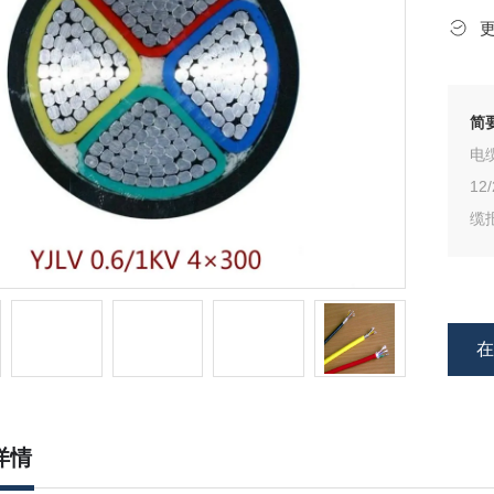
简
电缆
12
缆
详情