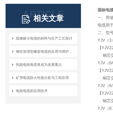
国标电缆
ARTICLE
相关文章
一、用
电缆用于额
二、型
阻燃耐火电缆的材料与生产工艺探讨
YJV（3.
【YJV22
钢丝加强型橡套电缆的应用与维护方案
铜芯交
YJV（6
风能电线电缆将成为发展重点
【YJV22
矿用电缆防火性能分析与工程应用
铜芯交
YJV（6
电线电缆的应用技术
【YJV22
铜芯交
YJV（8.