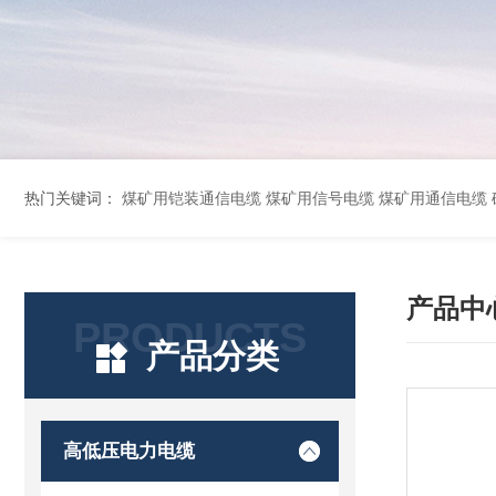
热门关键词：
煤矿用铠装通信电缆 煤矿用信号电缆 煤矿用通信电缆 矿用阻燃通信电缆 矿用监控电缆 矿用通信电缆 橡套软电缆YZ-3*1.5+1 YCW橡胶电缆3*10+1*6 船用橡套软电缆CEFR-3*2.5 煤矿用移动橡套软电缆MY3*4+1*4 阻燃屏
产品中
PRODUCTS
产品分类
高低压电力电缆