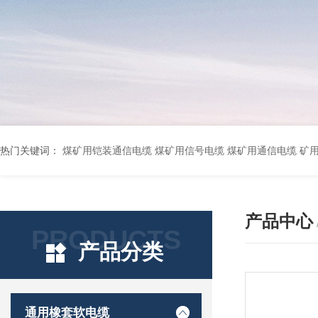
热门关键词：
煤矿用铠装通信电缆 煤矿用信号电缆 煤矿用通信电缆 矿用阻燃通信电缆 矿用监控电缆 矿用通信电缆 橡套软电缆YZ-3*1.5+1 YCW橡胶电缆3*10+1*6 船用橡套软电缆CEFR-3*2.5 煤矿用移动橡套软电缆MY3*4+1*4 阻燃屏蔽计算机电缆ZR
产品中心
PRODUCTS
产品分类
通用橡套软电缆