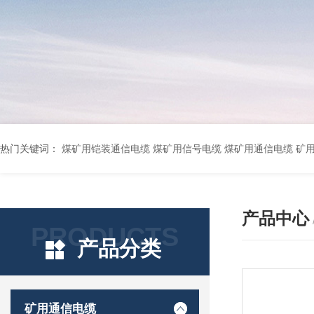
热门关键词：
煤矿用铠装通信电缆 煤矿用信号电缆 煤矿用通信电缆 矿用阻燃通信电缆 矿用监控电缆 矿用通信电缆 橡套软电缆YZ-3*1.5+1 YCW橡胶电缆3*10+1*6 船用橡套软电缆CEFR-3*2.5 煤矿用移动橡套软电缆MY3*4+1*4 阻燃屏蔽计算机电缆ZR
产品中心
PRODUCTS
产品分类
矿用通信电缆