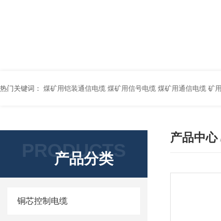
热门关键词：
煤矿用铠装通信电缆 煤矿用信号电缆 煤矿用通信电缆 矿用阻燃通信电缆 矿用监控电缆 矿用通信电缆 橡套软电缆YZ-3*1.5+1 YCW橡胶电缆3*10+1*6 船用橡套软电缆CEFR-3*2.5 煤矿用移动橡套软电缆MY3*4+1*4 阻燃屏蔽计算机电缆ZR
产品中心
PRODUCTS
产品分类
铜芯控制电缆