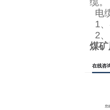
缆。
电
1
、
2
、
煤矿用
在线咨
您