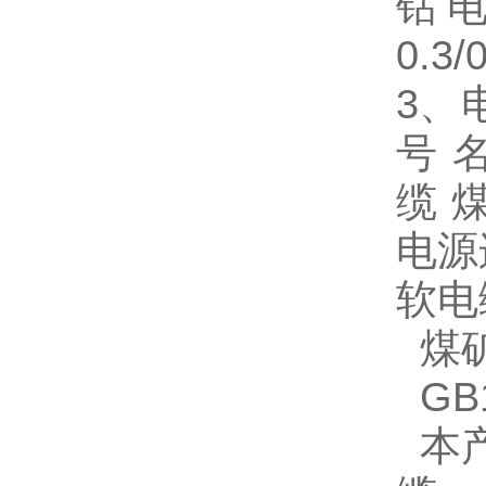
钻
0.3/
3
、
号 
缆 
电源
软电
煤
GB1
本