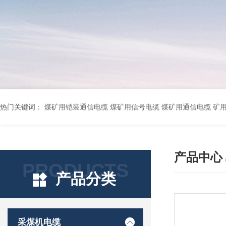
热门关键词：
煤矿用铠装通信电缆 煤矿用信号电缆 煤矿用通信电缆 矿用阻燃通信电缆 矿用监控电缆 矿用通信电缆 橡套软电缆YZ-3*1.5+1 YCW橡胶电缆3*10+1*6 船用橡套软电缆CEFR-3*2.5 煤矿用移动橡套软电缆MY3*4+1*4 阻燃屏蔽计算机电缆ZR
产品中心
PRODUCTS
产品分类
采煤机电缆