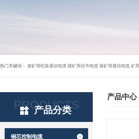
热门关键词：
煤矿用铠装通信电缆 煤矿用信号电缆 煤矿用通信电缆 矿用阻燃通信电缆 矿用监控电缆 矿用通信电缆 橡套软电缆YZ-3*1.5+1 YCW橡胶电缆3*10+1*6 船用橡套软电缆CEFR-3*2.5 煤矿用移动橡套软电缆MY3*4+1*4 阻燃屏蔽计算机电缆ZR
产品中心
PRODUCTS
产品分类
铜芯控制电缆