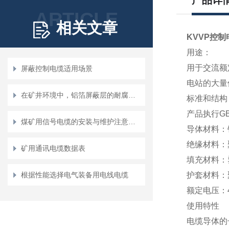
产品详
ARTICLE
相关文章
KVVP控制
用途：
用于交流额
屏蔽控制电缆适用场景
电站的大量
在矿井环境中，铝箔屏蔽层的耐腐蚀性如何？
标准和结构
产品执行GB
煤矿用信号电缆的安装与维护注意事项
导体材料：
绝缘材料：
矿用通讯电缆数据表
填充材料：
根据性能选择电气装备用电线电缆
护套材料：
额定电压：45
使用特性
电缆导体的