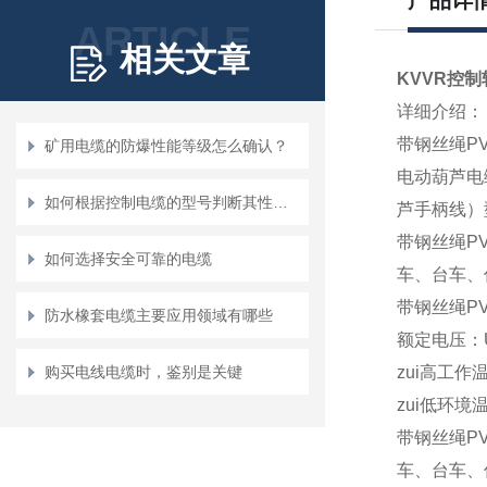
产品详
ARTICLE
相关文章
KVVR控制
详细介绍：
带钢丝绳P
矿用电缆的防爆性能等级怎么确认？
电动葫芦电
如何根据控制电缆的型号判断其性能？
芦手柄线）
带钢丝绳P
如何选择安全可靠的电缆
车、台车、
带钢丝绳P
防水橡套电缆主要应用领域有哪些
额定电压：U0
购买电线电缆时，鉴别是关键
zui高工作温
zui低环境
带钢丝绳P
车、台车、