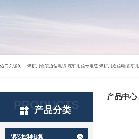
热门关键词：
煤矿用铠装通信电缆 煤矿用信号电缆 煤矿用通信电缆 矿用阻燃通信电缆 矿用监控电缆 矿用通信电缆 橡套软电缆YZ-3*1.5+1 YCW橡胶电缆3*10+1*6 船用橡套软电缆CEFR-3*2.5 煤矿用移动橡套软电缆MY3*4+1*4 阻燃屏蔽计算机电缆ZR
产品中心
PRODUCTS
产品分类
铜芯控制电缆