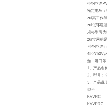
带钢丝绳P
额定电压：U0
zui高工作温
zui低环境
规格型号为KVVR
zui常
用的是：K
带钢丝绳行
450/7
舶、港口等
1、产品名
2、型号：K
3、产品说
型号 
KVVRC
KVVP