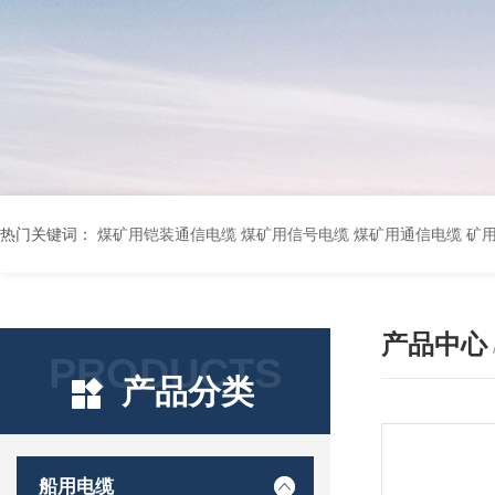
热门关键词：
煤矿用铠装通信电缆 煤矿用信号电缆 煤矿用通信电缆 矿用阻燃通信电缆 矿用监控电缆 矿用通信电缆 橡套软电缆YZ-3*1.5+1 YCW橡胶电缆3*10+1*6 船用橡套软电缆CEFR-3*2.5 煤矿用移动橡套软电缆MY3*4+1*4 阻燃屏蔽计算机电缆ZR
产品中心
PRODUCTS
产品分类
船用电缆