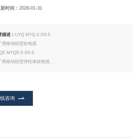
更新时间：
2026-01-31
要描述：
UYQ MYQ 0.3/0.5
矿用移动轻型软电缆
QE MYQE 0.3/0.5
矿用移动轻型弹性体软电缆
途;煤矿井下巷道照明、输送机联锁和控制与信号设备电源连接 。
橡套电缆 MYQ-11*1.0
在线咨询