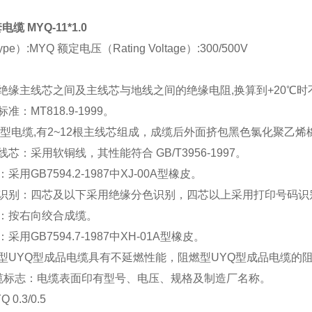
缆 MYQ-11*1.0
e）:MYQ 额定电压（Rating Voltage）:300/500V
绝缘主线芯之间及主线芯与地线之间的绝缘电阻,换算到+20℃时不低
准：MT818.9-1999。
Q型电缆,有2~12根主线芯组成，成缆后外面挤包黑色氯化聚乙
线芯：采用软铜线，其性能符合 GB/T3956-1997。
采用GB7594.2-1987中XJ-00A型橡皮。
芯识别：四芯及以下采用绝缘分色识别，四芯以上采用打印号码识
缆：按右向绞合成缆。
采用GB7594.7-1987中XH-01A型橡皮。
型UYQ型成品电缆具有不延燃性能，阻燃型UYQ型成品电缆的阻燃性
电缆标志：电缆表面印有型号、电压、规格及制造厂名称。
 0.3/0.5