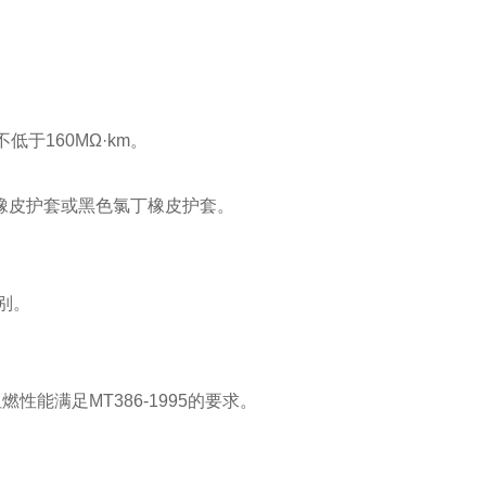
于160MΩ·km。
烯橡皮护套或黑色氯丁橡皮护套。
别。
能满足MT386-1995的要求。