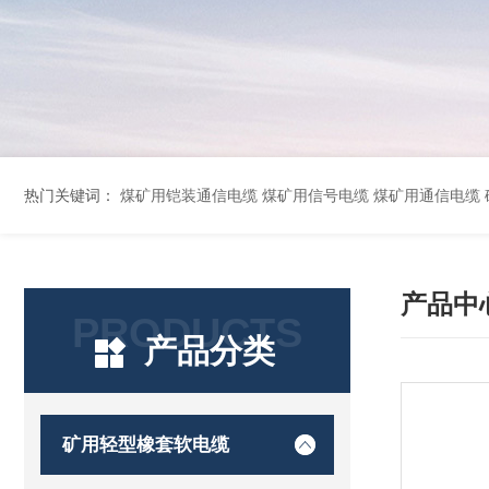
热门关键词：
煤矿用铠装通信电缆 煤矿用信号电缆 煤矿用通信电缆 矿用阻燃通信电缆 矿用监控电缆 矿用通信电缆 橡套软电缆YZ-3*1.5+1 YCW橡胶电缆3*10+1*6 船用橡套软电缆CEFR-3*2.5 煤矿用移动橡套软电缆MY3*4+1*4 阻燃屏
产品中
PRODUCTS
产品分类
矿用轻型橡套软电缆