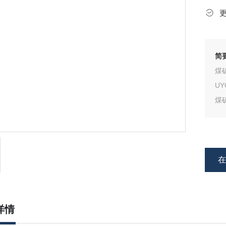
简
煤
UY
煤
用
轻型
详情