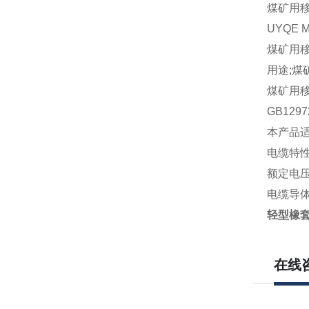
煤矿用
UYQE MY
煤矿用
用途;
煤矿用
GB12972
本产品适
电缆特
额定电压U
电缆导体
轻型橡套电
在线