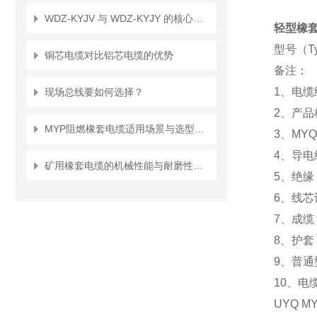
WDZ-KYJV 与 WDZ-KYJY 的核心区别
轻型橡套电
型号（Typ
铜芯电缆对比铝芯电缆的优势
备注：
1、电缆
现场总线要如何选择？
2、产品标
MYP阻燃橡套电缆适用场景与选型要点
3、MY
4、导电
矿用橡套电缆的机械性能与耐磨性测试方法
5、绝缘：
6、线
7、成
8、护套：
9、普通
10、
UYQ MYQ