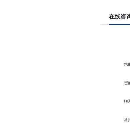
在线咨
您
您
联
常