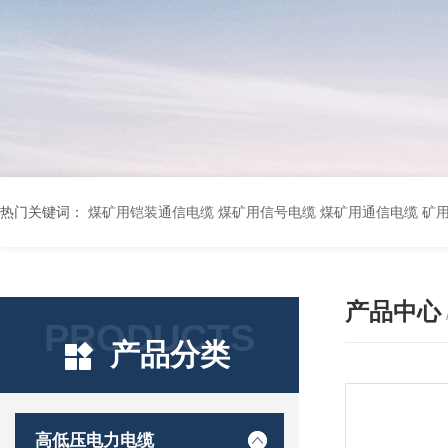
热门关键词：
煤矿用铠装通信电缆 煤矿用信号电缆 煤矿用通信电缆 矿用阻燃通信电缆 矿用监控电缆 矿用通信电缆 橡套软电缆YZ-3*1.5+1 YCW橡胶电缆3*10+1*6 船用橡套软电缆CEFR-3*2.5 煤矿用移动橡套软电缆MY3*4+1*4 阻燃屏蔽计算机电缆ZR
产品中心
PRODUCTS
产品分类
高低压电力电缆