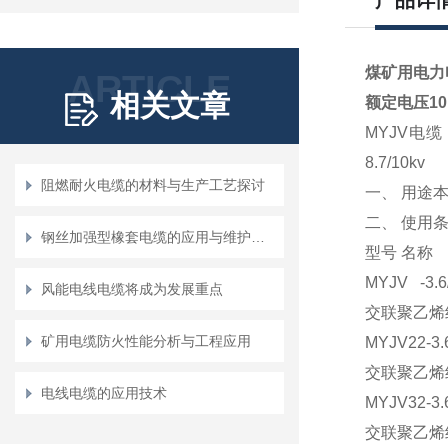
产品详
煤矿用电力电缆
ARTICLE
相关文章
额定电压
1
MYJV电缆
8.7/10kv
阻燃耐火电缆的材料与生产工艺探讨
一、
用途本
二、
使用条
钢丝加强型橡套电缆的应用与维护方案
型号
名称
MYJV -3.6/
风能电线电缆将成为发展重点
交联聚乙烯
矿用电缆防火性能分析与工程应用
MYJV22-3.6
交联聚乙烯
电线电缆的应用技术
MYJV32-3.6
交联聚乙烯