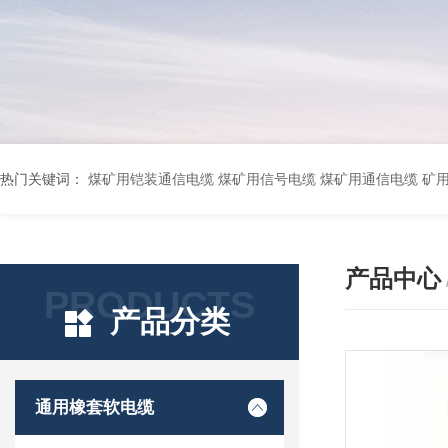
热门关键词：
煤矿用铠装通信电缆 煤矿用信号电缆 煤矿用通信电缆 矿用阻燃通信电缆 矿用监控电缆 矿用通信电缆 橡套软电缆YZ-3*1.5+1 YCW橡胶电缆3*10+1*6 船用橡套软电缆CEFR-3*2.5 煤矿用移动橡套软电缆MY3*4+1*4 阻燃屏蔽计算机电缆ZR
产品中心
PRODUCTS
产品分类
通用橡套软电缆