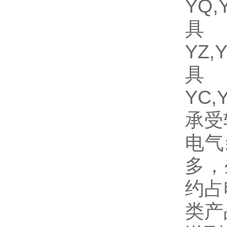
YQ
具
YZ
具
YC
承受
电气
多，
约占
类产