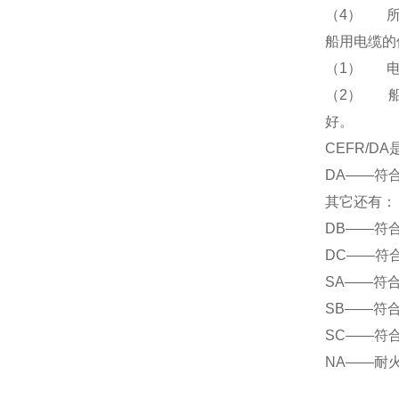
（
4
）
船用电缆的
（
1
）
（
2
）
好。
CEFR/DA
DA——
符
其它还有：
DB——
符
DC——
符
SA——
符
SB——
符
SC——
符
NA——
耐