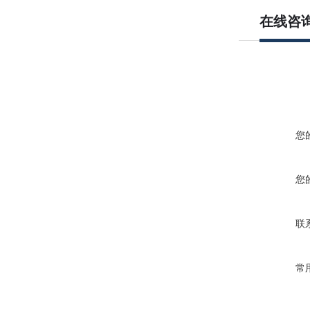
在线咨
您
您
联
常