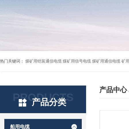
热门关键词：
煤矿用铠装通信电缆 煤矿用信号电缆 煤矿用通信电缆 矿用阻燃通信电缆 矿用监控电缆 矿用通信电缆 橡套软电缆YZ-3*1.5+1 YCW橡胶电缆3*10+1*6 船用橡套软电缆CEFR-3*2.5 煤矿用移动橡套软电缆MY3*4+1*4 阻燃屏蔽计算机电缆ZR
产品中心
PRODUCTS
产品分类
船用电缆