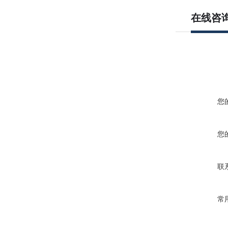
在线咨
您
您
联
常