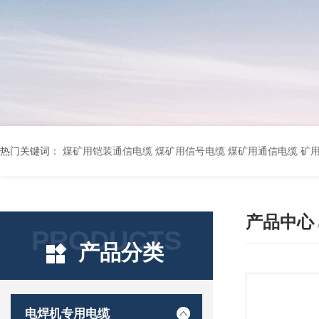
热门关键词：
煤矿用铠装通信电缆 煤矿用信号电缆 煤矿用通信电缆 矿用阻燃通信电缆 矿用监控电缆 矿用通信电缆 橡套软电缆YZ-3*1.5+1 YCW橡胶电缆3*10+1*6 船用橡套软电缆CEFR-3*2.5 煤矿用移动橡套软电缆MY3*4+1*4 阻燃屏蔽计算机电缆ZR
产品中心
PRODUCTS
产品分类
电焊机专用电缆