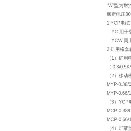
“
W
”型为耐
额定电压
30
1.YCP
电缆
YC
用于
YCW
同
2.
矿用橡套
（
1
）矿用
（
0.3/0.5K
（
2
）移动
MYP-0.38/
MYP-0.66/
（
3
）
YCP
MCP-0.38/
MCP-0.66/
（
4
）屏蔽