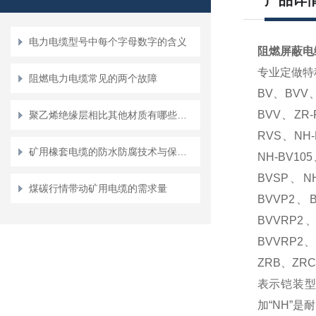
产品详
电力电缆型号中每个字母数字的含义
阻燃屏蔽电
专业定做特
阻燃电力电缆常见的两个故障
BV、BVV
BVV、ZR-
聚乙烯绝缘层相比其他材质有哪些特点？
RVS、NH-
矿用橡套电缆的防水防腐技术与保障措施
NH-BV10
BVSP、N
煤碳行情带动矿用电缆的需求量
BVVP2、B
BVVRP2、
BVVRP2
ZRB、ZR
表示铠装型产
加“NH”