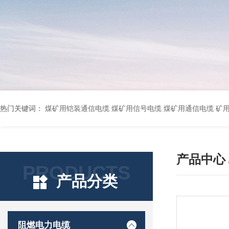
热门关键词：
煤矿用铠装通信电缆 煤矿用信号电缆 煤矿用通信电缆 矿用阻燃通信电缆 矿用监控电缆 矿用通信电缆 橡套软电缆YZ-3*1.5+1 YCW橡胶电缆3*10+1*6 船用橡套软电缆CEFR-3*2.5 煤矿用移动橡套软电缆MY3*4+1*4 阻燃屏蔽计算机电缆ZR
产品中心
PRODUCTS
产品分类
阻燃电力电缆