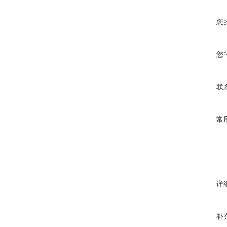
您
您
联
常
详
补